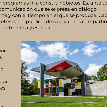
r programas ni a construir objetos. Es, ante t
 comunicación que se expresa en diálogo
arte y con el tiempo en el que se produce. Ca
el espacio público, de qué valores comparti
ntre ética y estética.
.
var
ra
az
star
es,
 y