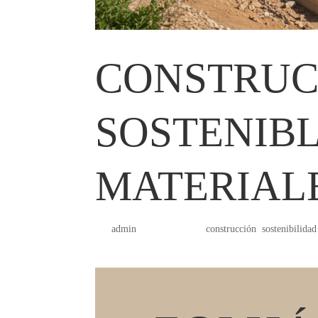
CONSTRUC
SOSTENIBL
MATERIALE
por
admin
|
Ene 19, 2026
|
construcción
,
sostenibilidad