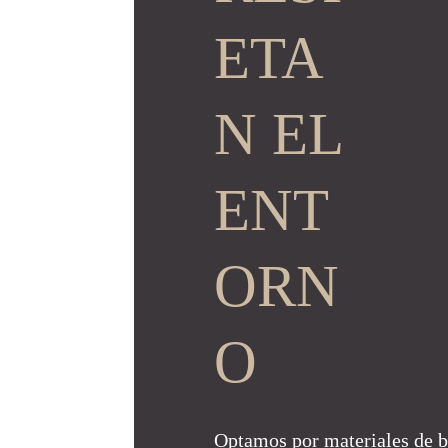
ETA
N EL
ENT
ORN
O
Optamos por materiales de b