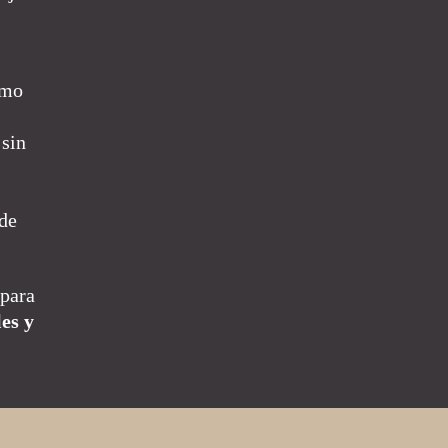
.
omo
sin
de
para
es y