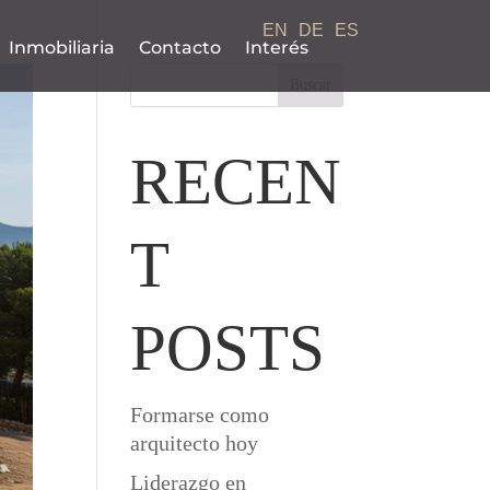
EN
DE
ES
Inmobiliaria
Contacto
Interés
Buscar
RECEN
T
POSTS
Formarse como
arquitecto hoy
Liderazgo en