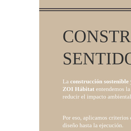
CONSTR
SENTID
La
construcción sostenible
y
ZOI Hábitat
entendemos la 
reducir el impacto ambiental
Por eso, aplicamos criterios 
diseño hasta la ejecución.